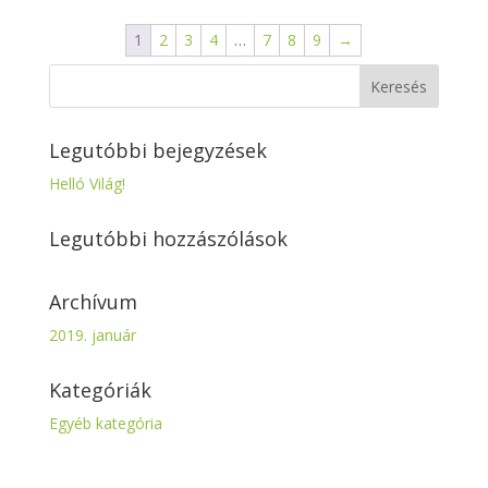
1
2
3
4
…
7
8
9
→
Legutóbbi bejegyzések
Helló Világ!
Legutóbbi hozzászólások
Archívum
2019. január
Kategóriák
Egyéb kategória