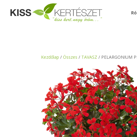
Ró
Kezdőlap
/
Összes
/
TAVASZ
/ PELARGONIUM P