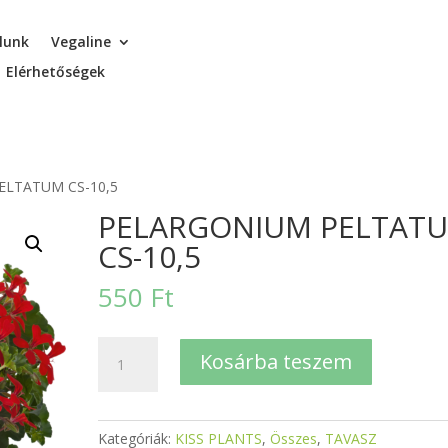
lunk
Vegaline
Elérhetőségek
ELTATUM CS-10,5
PELARGONIUM PELTAT
CS-10,5
550
Ft
PELARGONIUM
Kosárba teszem
PELTATUM
CS-
10,5
Kategóriák:
KISS PLANTS
,
Összes
,
TAVASZ
mennyiség