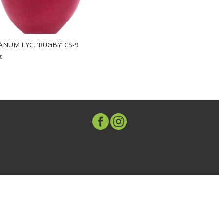
ANUM LYC. ‘RUGBY’ CS-9
t

