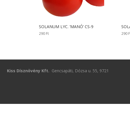
SOLANUM LYC. ‘MANÓ’ CS-9
SOL
290
Ft
290
F
Kiss Dísznövény Kft.
Gencsapáti, Dózsa u. 55, 9721